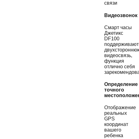
связи
Видеозвонок
Смарт часы
Джетикс
DF100
поддерживают
двухсторонню
видеосвязь,
функция
отлично себя
зарекомендова
Определение
точного
местоположе
Отображение
реальных
GPS
координат
вашего
ребенка