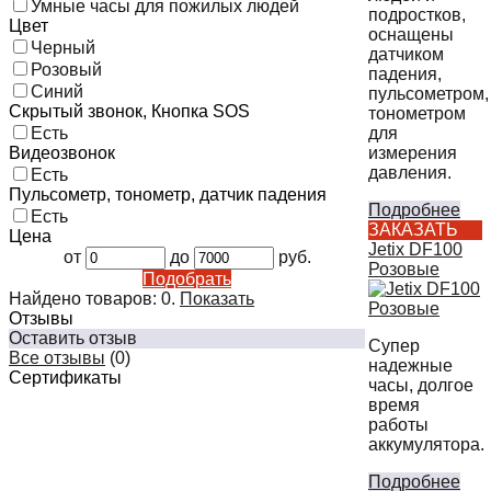
Умные часы для пожилых людей
подростков,
Цвет
оснащены
Черный
датчиком
Розовый
падения,
Синий
пульсометром,
Скрытый звонок, Кнопка SOS
тонометром
для
Есть
измерения
Видеозвонок
давления.
Есть
Пульсометр, тонометр, датчик падения
Подробнее
Есть
ЗАКАЗАТЬ
Цена
Jetix DF100
от
до
руб.
Розовые
Подобрать
Найдено товаров:
0
.
Показать
Отзывы
Оставить отзыв
Супер
Все отзывы
(0)
надежные
Сертификаты
часы, долгое
время
работы
аккумулятора.
Подробнее