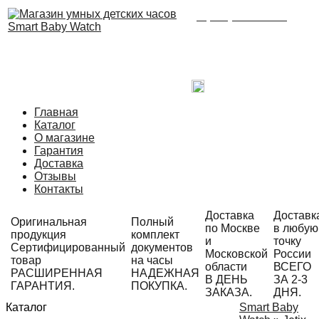
8 (495) 215-21-90
Время работы: с 09:00
до 21:00 ежедневно.
С радостью ответим
на Ваши вопросы!
Написать в Telegram
Главная
Каталог
О магазине
Гарантия
Доставка
Отзывы
Контакты
Доставка
Доставк
Оригинальная
Полный
по Москве
в любую
продукция
комплект
и
точку
Сертифицированный
документов
Московской
России
товар
на часы
области
ВСЕГО
РАСШИРЕННАЯ
НАДЕЖНАЯ
В ДЕНЬ
ЗА 2-3
ГАРАНТИЯ.
ПОКУПКА.
ЗАКАЗА.
ДНЯ.
Каталог
Smart Baby