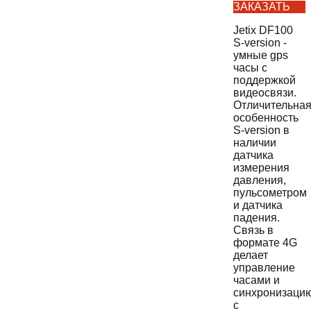
ЗАКАЗАТЬ
Jetix DF100
S-version -
умные gps
часы с
поддержкой
видеосвязи.
Отличительна
особенность
S-version в
наличии
датчика
измерения
давления,
пульсометром
и датчика
падения.
Связь в
формате 4G
делает
управление
часами и
синхронизаци
с