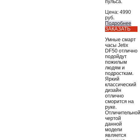
пульса.
Цена:
4990
руб.
Подробнее
ЗАКАЗАТЬ
Умные смарт
часы Jetix
DF50 отлично
подойдут
пожилым
людям и
подросткам.
Яркий
классический
дизайн
отлично
сморится на
руке.
Отличительно
чертой
данной
модели
является