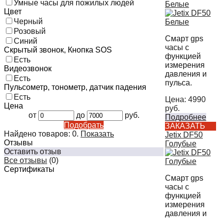
Умные часы для пожилых людей
Белые
Цвет
Черный
Розовый
Смарт gps
Синий
часы с
Скрытый звонок, Кнопка SOS
функцией
Есть
измерения
Видеозвонок
давления и
Есть
пульса.
Пульсометр, тонометр, датчик падения
Есть
Цена:
4990
Цена
руб.
от
до
руб.
Подробнее
Подобрать
ЗАКАЗАТЬ
Найдено товаров:
0
.
Показать
Jetix DF50
Отзывы
Голубые
Оставить отзыв
Все отзывы
(0)
Сертификаты
Смарт gps
часы с
функцией
измерения
давления и