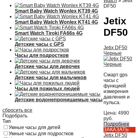
Watch
»
Jetix
DF50
Smart Baby Watch Wonlex KT39 4G
Jetix
Smart Baby Watch Wonlex KT41 4G
DF50
Smart Watch Tiroki FA66s 4G
Детские часы с GPS
Jetix DF50
Черные
Часы для подростков
Детские часы для девочек
Смарт gps
Детские часы для мальчиков
часы с
функцией
Часы для пожилых людей
измерения
давления и
Детские водонепроницаемые часы
пульса.
сбросить все
Цена:
4990
Подобрать
руб.
Тип
Подробнее
Умные часы для детей
ЗАКАЗАТЬ
Умные часы для подростков
Jetix DF50