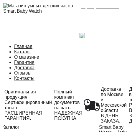
8 (495) 215-21-90
Время работы: с 09:00
до 21:00 ежедневно.
С радостью ответим
на Ваши вопросы!
Написать в Telegram
Главная
Каталог
О магазине
Гарантия
Доставка
Отзывы
Контакты
Доставка
Д
Оригинальная
Полный
по Москве
в
продукция
комплект
и
т
Сертифицированный
документов
Московской
Р
товар
на часы
области
РАСШИРЕННАЯ
НАДЕЖНАЯ
В ДЕНЬ
З
ГАРАНТИЯ.
ПОКУПКА.
ЗАКАЗА.
Д
Каталог
Smart Baby