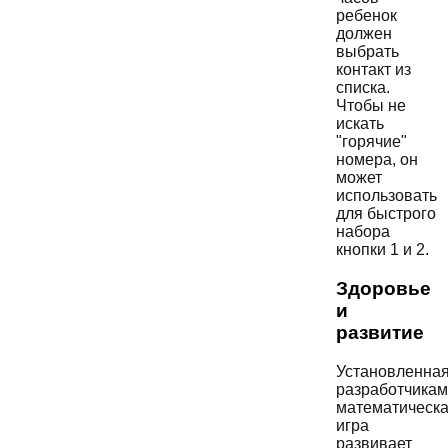
ребенок
должен
выбрать
контакт из
списка.
Чтобы не
искать
"горячие"
номера, он
может
использовать
для быстрого
набора
кнопки 1 и 2.
Здоровье
и
развитие
Установленна
разработчика
математическ
игра
развивает