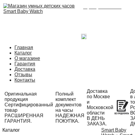
8 (495) 215-21-90
Время работы: с 09:00
до 21:00 ежедневно.
С радостью ответим
на Ваши вопросы!
Написать в Telegram
Главная
Каталог
О магазине
Гарантия
Доставка
Отзывы
Контакты
Доставка
Д
Оригинальная
Полный
по Москве
в
продукция
комплект
и
то
Сертифицированный
документов
Московской
Р
товар
на часы
области
В
РАСШИРЕННАЯ
НАДЕЖНАЯ
В ДЕНЬ
ЗА
ГАРАНТИЯ.
ПОКУПКА.
ЗАКАЗА.
Д
Каталог
Smart Baby