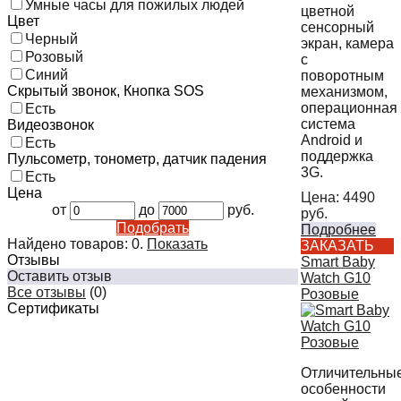
Умные часы для пожилых людей
цветной
Цвет
сенсорный
Черный
экран, камера
Розовый
с
Синий
поворотным
Скрытый звонок, Кнопка SOS
механизмом,
операционная
Есть
система
Видеозвонок
Android и
Есть
поддержка
Пульсометр, тонометр, датчик падения
3G.
Есть
Цена
Цена:
4490
от
до
руб.
руб.
Подобрать
Подробнее
Найдено товаров:
0
.
Показать
ЗАКАЗАТЬ
Отзывы
Smart Baby
Оставить отзыв
Watch G10
Все отзывы
(0)
Розовые
Сертификаты
Отличительны
особенности