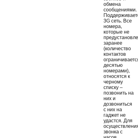
обмена
сообщениями.
Поддерживает
3G сеть. Все
номера,
которые не
предустановл
заранее
(количество
контактов
ограничиваетс
десятью
номерами),
относятся к
черному
списку –
позвонить на
них и
дозвониться
с них на
гаджет не
удастся. Для
осуществлени
звонка с
часов