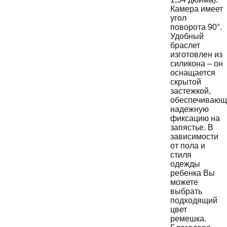
Камера имеет
угол
поворота 90°.
Удобный
браслет
изготовлен из
силикона – он
оснащается
скрытой
застежкой,
обеспечивающ
надежную
фиксацию на
запястье. В
зависимости
от пола и
стиля
одежды
ребенка Вы
можете
выбрать
подходящий
цвет
ремешка.