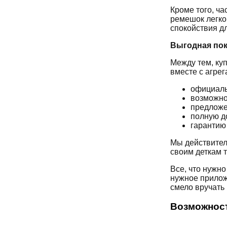
Кроме того, ча
ремешок легко
спокойствия дл
Выгодная пок
Между тем, куп
вместе с агрег
официаль
возможно
предложе
полную д
гарантию 
Мы действител
своим деткам 
Все, что нужно
нужное прилож
смело вручать 
Возможност