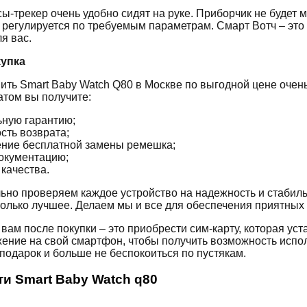
сы-трекер очень удобно сидят на руке. Приборчик не будет
 регулируется по требуемым параметрам. Смарт Вотч – это 
я вас.
упка
ить Smart Baby Watch Q80 в Москве по выгодной цене очень
атом вы получите:
ную гарантию;
сть возврата;
ние бесплатной замены ремешка;
окументацию;
качества.
ьно проверяем каждое устройство на надежность и стабиль
только лучшее. Делаем мы и все для обеспечения приятных
 вам после покупки – это приобрести сим-карту, которая ус
ение на свой смартфон, чтобы получить возможность испол
подарок и больше не беспокоиться по пустякам.
и Smart Baby Watch q80