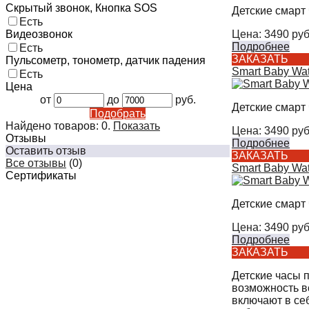
Скрытый звонок, Кнопка SOS
Детские смарт 
Есть
Цена:
3490
руб
Видеозвонок
Подробнее
Есть
ЗАКАЗАТЬ
Пульсометр, тонометр, датчик падения
Smart Baby Wa
Есть
Цена
от
до
руб.
Детские смарт 
Подобрать
Найдено товаров:
0
.
Показать
Цена:
3490
руб
Отзывы
Подробнее
Оставить отзыв
ЗАКАЗАТЬ
Все отзывы
(0)
Smart Baby Wa
Сертификаты
Детские смарт 
Цена:
3490
руб
Подробнее
ЗАКАЗАТЬ
Детские часы 
возможность вс
включают в се