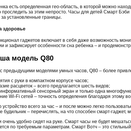
нка есть определенная гео-область, в которой можно наход
 проследить за этим непросто. Часы для детей Смарт Бэби 
за установленные границы.
а здоровье
ционал гаджетов включает в себя даже возможность монито
и и зафиксирует особенности сна ребенка – и продемонстри
оша модель Q80
с предыдущими моделями умных часов, Q80 – более привле
ятия с руки в компактном корпусе часов;
зие расцветок – всего предлагается шесть видов;
информативный сенсорный экран и только одна многофункци
ие Wi-Fi сетей – точность определения благодаря этому во
о устройство всего за час – и после можно легко пользова
 будильник – перечислять, на что способен смарт-гаджет, 
и очень удобно сидят на руке. Смарт часы не будет мешать
ется по требуемым параметрам. Смарт Вотч – это стильный 