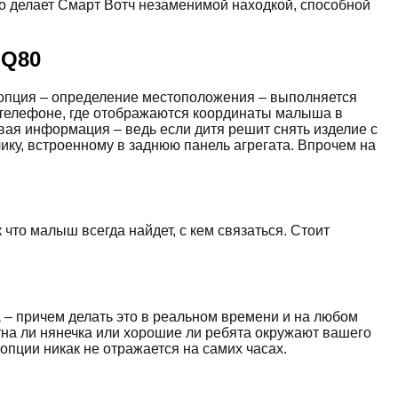
это делает Смарт Вотч незаменимой находкой, способной
 Q80
я опция – определение местоположения – выполняется
 телефоне, где отображаются координаты малыша в
вая информация – ведь если дитя решит снять изделие с
чику, встроенному в заднюю панель агрегата. Впрочем на
 что малыш всегда найдет, с кем связаться. Стоит
 – причем делать это в реальном времени и на любом
атна ли нянечка или хорошие ли ребята окружают вашего
 опции никак не отражается на самих часах.