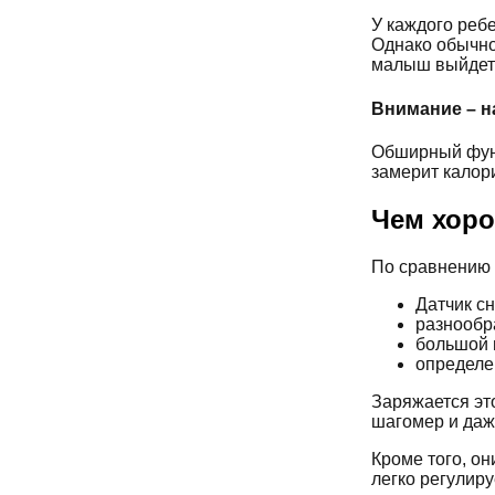
У каждого ребе
Однако обычно
малыш выйдет 
Внимание – н
Обширный функ
замерит калори
Чем хор
По сравнению 
Датчик сн
разнообра
большой 
определен
Заряжается эт
шагомер и даже
Кроме того, он
легко регулиру