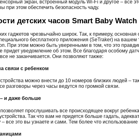
сенсорный экран, встроенный модуль Wi-Fi и другое – все 
ы при этом обеспечить безопасность чаду.
сти детских часов Smart Baby Watch
ких гаджетов чрезвычайно широк. Так, к примеру, основна
пециального бесплатного приложения (SeTraker) на вашем
оп. При этом можно быть уверенными в том, что это правди
же придет уведомление об этом. Все благодаря особому дат
все не заканчивается. Они позволяют также:
на связи с ребенком
стройства можно внести до 10 номеров близких людей – так
все разговоры через часы ведутся по громкой связи.
– и даже больше
 позволяет прослушивать все происходящее вокруг ребенка
устройства. Так что вам не придется больше гадать, адекв
 – все это вы узнаете и сами. Тем более что использование
раницами