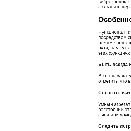
виброзвонок, 
сохранить нерв
Особенно
Функционал та
посредством с
режиме нон-ст
руки, вам тут 
этих функциях 
Быть всегда 
В справочник у
отметить, что 
Слышать все 
Умный агрегат
расстоянии от 
сына или дочку
Следить за г