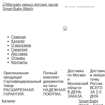
8 (495) 215-21-90
Время работы: с 09:00
до 21:00 ежедневно.
С радостью ответим
на Ваши вопросы!
Написать в Telegram
Главная
Каталог
О магазине
Гарантия
Доставка
Отзывы
Контакты
Доставка
Доставк
Оригинальная
Полный
по Москве
в любую
продукция
комплект
и
точку
Сертифицированный
документов
Московской
России
товар
на часы
области
ВСЕГО
РАСШИРЕННАЯ
НАДЕЖНАЯ
В ДЕНЬ
ЗА 2-3
ГАРАНТИЯ.
ПОКУПКА.
ЗАКАЗА.
ДНЯ.
Каталог
Smart Baby