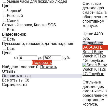
Умные часы для пожилых людей
Стильные
Цвет
детские gps
Черный
смарт-часы в
Розовый
обновленном
Синий
спортивном
Скрытый звонок, Кнопка SOS
корпусе.
Есть
Цена:
4490
Видеозвонок
руб.
Есть
Подробнее
Пульсометр, тонометр, датчик падения
ЗАКАЗАТЬ
Есть
Smart Baby
Цена
Watch KT12s
от
до
руб.
4G Голубые
Подобрать
Найдено товаров:
0
.
Показать
Отзывы
Оставить отзыв
Все отзывы
(0)
Стильные
Сертификаты
детские gps
смарт-часы в
обновленном
спортивном
корпусе.