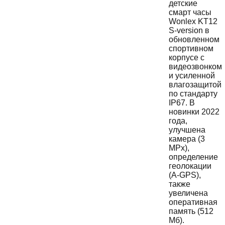
детские
смарт часы
Wonlex KT12
S-version в
обновленном
спортивном
корпусе с
видеозвонком
и усиленной
влагозащитой
по стандарту
IP67. В
новинки 2022
года,
улучшена
камера (3
MPx),
определение
геолокации
(A-GPS),
также
увеличена
оперативная
память (512
Мб).