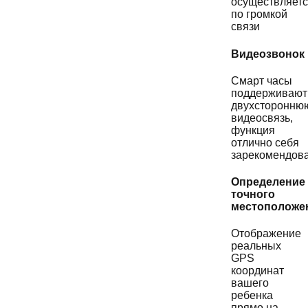
осуществляет
по громкой
связи
Видеозвонок
Смарт часы
поддерживают
двухсторонню
видеосвязь,
функция
отлично себя
зарекомендова
Определение
точного
местоположе
Отображение
реальных
GPS
координат
вашего
ребенка
прямо на