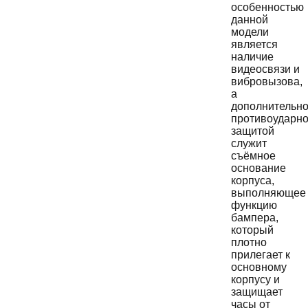
особенностью
данной
модели
является
наличие
видеосвязи и
вибровызова,
а
дополнительн
противоударн
защитой
служит
съёмное
основание
корпуса,
выполняющее
функцию
бампера,
который
плотно
прилегает к
основному
корпусу и
защищает
часы от