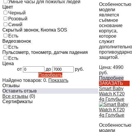
Умные часы для пожилых людей
Особенностью
Цвет
модели
Черный
является
Розовый
съёмное
Синий
основание
Скрытый звонок, Кнопка SOS
корпуса,
Есть
которое
Видеозвонок
служит
дополнительн
Есть
противоударн
Пульсометр, тонометр, датчик падения
защитой.
Есть
Цена
Цена:
4990
от
до
руб.
руб.
Подобрать
Подробнее
Найдено товаров:
0
.
Показать
ЗАКАЗАТЬ
Отзывы
Smart Baby
Оставить отзыв
Watch KT20
Все отзывы
(0)
4g Голубые
Сертификаты
Особенностью
модели