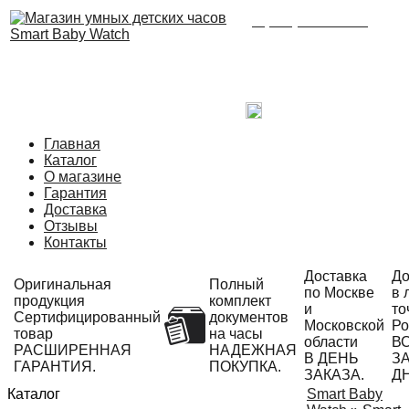
8 (495) 215-21-90
Время работы: с 09:00
до 21:00 ежедневно.
С радостью ответим
на Ваши вопросы!
Написать в Telegram
Главная
Каталог
О магазине
Гарантия
Доставка
Отзывы
Контакты
Доставка
До
Оригинальная
Полный
по Москве
в 
продукция
комплект
и
то
Сертифицированный
документов
Московской
Ро
товар
на часы
области
В
РАСШИРЕННАЯ
НАДЕЖНАЯ
В ДЕНЬ
ЗА
ГАРАНТИЯ.
ПОКУПКА.
ЗАКАЗА.
Д
Каталог
Smart Baby