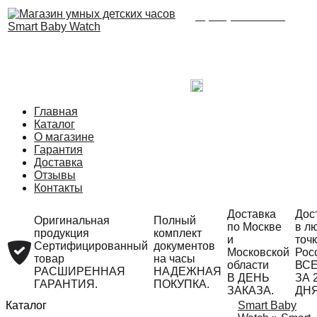
8 (495) 215-21-90
Время работы: с 09:00
до 21:00 ежедневно.
С радостью ответим
на Ваши вопросы!
Написать в Telegram
Главная
Каталог
О магазине
Гарантия
Доставка
Отзывы
Контакты
Доставка
Дос
Оригинальная
Полный
по Москве
в л
продукция
комплект
и
точ
Сертифицированный
документов
Московской
Рос
товар
на часы
области
ВС
РАСШИРЕННАЯ
НАДЕЖНАЯ
В ДЕНЬ
ЗА 
ГАРАНТИЯ.
ПОКУПКА.
ЗАКАЗА.
ДНЯ
Каталог
Smart Baby