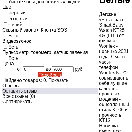
Умные часы для пожилых людей
Цвет
Черный
Детские
Розовый
умные часы
Синий
Smart Baby
Скрытый звонок, Кнопка SOS
Watch KT25
4G (LTE) от
Есть
фирмы
Видеозвонок
Wonlex -
Есть
новинка 2021
Пульсометр, тонометр, датчик падения
года. Смарт
Есть
часы-
Цена
телефон
от
до
руб.
Wonlex KT25
Подобрать
совмещают в
Найдено товаров:
0
.
Показать
себе лучшие
Отзывы
качества
Оставить отзыв
прошлых
Все отзывы
(0)
моделей -
Сертификаты
обновленный
стиль KT06 и
прочность
KT12.
Новинка
имеет все