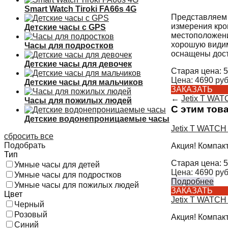
Smart Watch Tiroki FA66s 4G
Представляем 
измерения кро
Детские часы с GPS
местоположени
хорошую видим
Часы для подростков
оснащены дост
Детские часы для девочек
Старая цена:
5
Цена:
4690
руб
Детские часы для мальчиков
ЗАКАЗАТЬ
←
Jetix T WA
Часы для пожилых людей
С этим тов
Детские водонепроницаемые часы
Jetix T WATCH
сбросить все
Подобрать
Акция! Компак
Тип
Старая цена:
5
Умные часы для детей
Цена:
4690
руб
Умные часы для подростков
Подробнее
Умные часы для пожилых людей
ЗАКАЗАТЬ
Цвет
Jetix T WATCH
Черный
Розовый
Акция! Компак
Синий