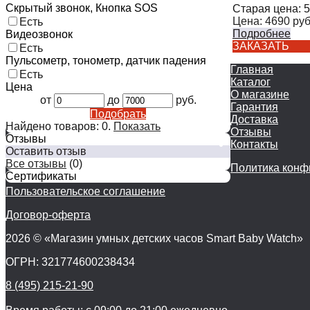
Скрытый звонок, Кнопка SOS
Старая цена:
5
Цена:
4690
руб
Есть
Подробнее
Видеозвонок
ЗАКАЗАТЬ
Есть
Пульсометр, тонометр, датчик падения
Главная
Есть
Каталог
Цена
О магазине
от
до
руб.
Гарантия
Подобрать
Доставка
Найдено товаров:
0
.
Показать
Отзывы
Отзывы
Контакты
Оставить отзыв
Все отзывы
(0)
Политика конф
Сертификаты
Пользовательское соглашение
Договор-оферта
2026 © «Магазин умных детских часов Smart Baby Watch»
ОГРН: 321774600238434
8 (495) 215-21-90