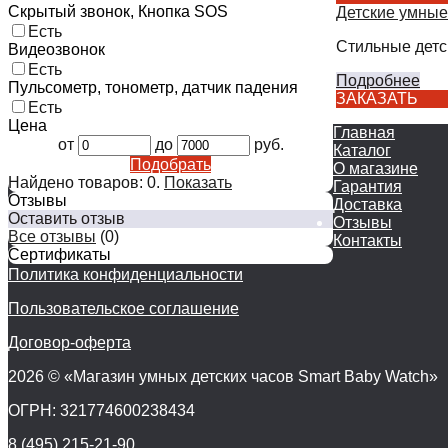
Скрытый звонок, Кнопка SOS
Детские умные
Есть
Стильные детс
Видеозвонок
Есть
Подробнее
Пульсометр, тонометр, датчик падения
ЗАКАЗАТЬ
Есть
Цена
Главная
от
до
руб.
Каталог
Подобрать
О магазине
Найдено товаров:
0
.
Показать
Гарантия
Отзывы
Доставка
Оставить отзыв
Отзывы
Все отзывы
(0)
Контакты
Сертификаты
Политика конфиденциальности
Пользовательское соглашение
Договор-оферта
2026 © «Магазин умных детских часов Smart Baby Watch»
ОГРН: 321774600238434
8 (495) 215-21-90