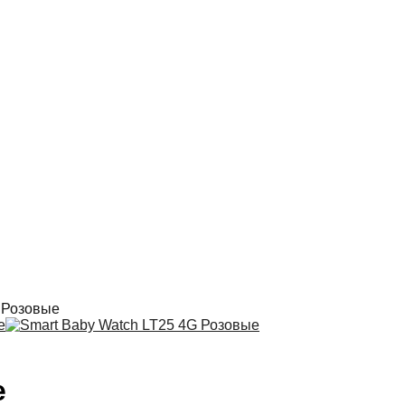
 Розовые
е