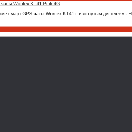
 часы Wonlex KT41 Pink 4G
кие смарт GPS часы Wonlex KT41 с изогнутым дисплеем - Н