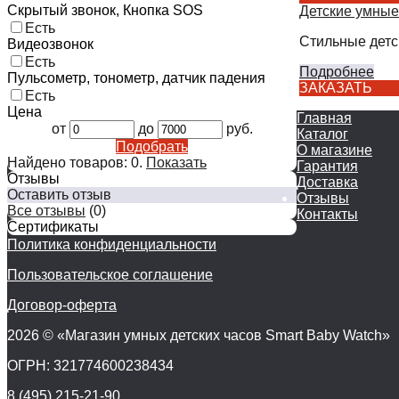
Скрытый звонок, Кнопка SOS
Детские умные
Есть
Стильные детс
Видеозвонок
Есть
Подробнее
Пульсометр, тонометр, датчик падения
ЗАКАЗАТЬ
Есть
Цена
Главная
от
до
руб.
Каталог
Подобрать
О магазине
Найдено товаров:
0
.
Показать
Гарантия
Отзывы
Доставка
Оставить отзыв
Отзывы
Все отзывы
(0)
Контакты
Сертификаты
Политика конфиденциальности
Пользовательское соглашение
Договор-оферта
2026 © «Магазин умных детских часов Smart Baby Watch»
ОГРН: 321774600238434
8 (495) 215-21-90