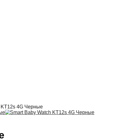
h KT12s 4G Черные
е