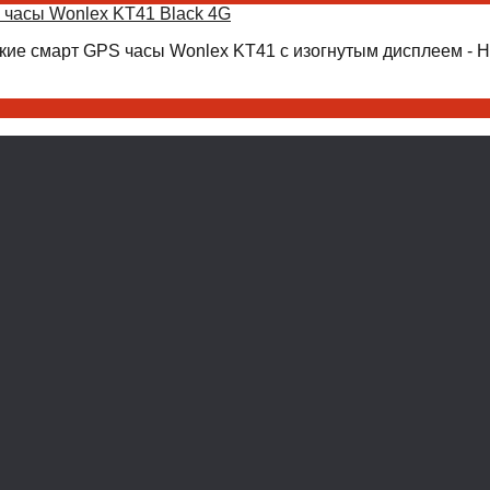
 часы Wonlex KT41 Black 4G
кие смарт GPS часы Wonlex KT41 с изогнутым дисплеем - Н