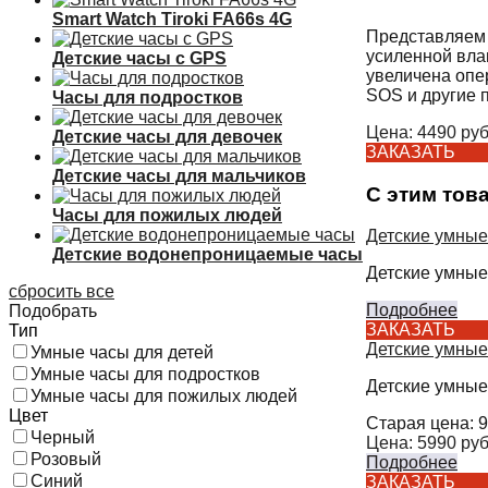
Smart Watch Tiroki FA66s 4G
Представляем 
усиленной влаг
Детские часы с GPS
увеличена опе
SOS и другие 
Часы для подростков
Цена:
4490
руб
Детские часы для девочек
ЗАКАЗАТЬ
Детские часы для мальчиков
С этим тов
Часы для пожилых людей
Детские умные
Детские водонепроницаемые часы
Детские умные
сбросить все
Подробнее
Подобрать
ЗАКАЗАТЬ
Тип
Детские умные
Умные часы для детей
Умные часы для подростков
Детские умные
Умные часы для пожилых людей
Цвет
Старая цена:
9
Черный
Цена:
5990
руб
Розовый
Подробнее
Синий
ЗАКАЗАТЬ