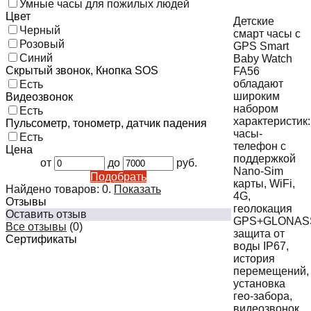
Умные часы для пожилых людей
Цвет
Детские
Черный
смарт часы с
Розовый
GPS Smart
Синий
Baby Watch
Скрытый звонок, Кнопка SOS
FA56
обладают
Есть
широким
Видеозвонок
набором
Есть
характеристик:
Пульсометр, тонометр, датчик падения
часы-
Есть
телефон с
Цена
поддержкой
от
до
руб.
Nano-Sim
Подобрать
карты, WiFi,
Найдено товаров:
0
.
Показать
4G,
Отзывы
геолокация
Оставить отзыв
GPS+GLONASS
Все отзывы
(0)
защита от
Сертификаты
воды IP67,
история
перемещений,
установка
гео-забора,
видеозвонок,