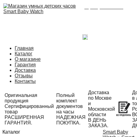
8 (495) 215-21-90
Время работы: с 09:00
до 21:00 ежедневно.
С радостью ответим
на Ваши вопросы!
Написать в Telegram
Главная
Каталог
О магазине
Гарантия
Доставка
Отзывы
Контакты
Доставка
Д
Оригинальная
Полный
по Москве
в
продукция
комплект
и
то
Сертифицированный
документов
Московской
Р
товар
на часы
области
В
РАСШИРЕННАЯ
НАДЕЖНАЯ
В ДЕНЬ
ЗА
ГАРАНТИЯ.
ПОКУПКА.
ЗАКАЗА.
Д
Каталог
Smart Baby