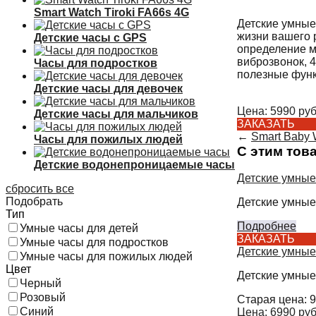
Smart Watch Tiroki FA66s 4G
Детские умные
жизни вашего 
Детские часы с GPS
определение м
виброзвонок, 
Часы для подростков
полезные функ
Детские часы для девочек
Цена:
5990
руб
Детские часы для мальчиков
ЗАКАЗАТЬ
←
Smart Baby 
Часы для пожилых людей
С этим тов
Детские водонепроницаемые часы
Детские умные
сбросить все
Подобрать
Детские умные
Тип
Подробнее
Умные часы для детей
ЗАКАЗАТЬ
Умные часы для подростков
Детские умные
Умные часы для пожилых людей
Цвет
Детские умные
Черный
Розовый
Старая цена:
9
Синий
Цена:
6990
руб