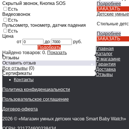
Скрытый звонок, Кнопка SOS
Подробнее
ЗАКАЗАТЬ
Есть
Детские умные
Видеозвонок
Есть
Стильные детс
Пульсометр, тонометр, датчик падения
Есть
Подробнее
Цена
ЗАКАЗАТЬ
от
до
руб.
Подобрать
Главная
Найдено товаров:
0
.
Показать
Каталог
Отзывы
О магазине
Оставить отзыв
Гарантия
Все отзывы
(0)
Доставка
Сертификаты
Отзывы
Контакты
Политика конфиденциальности
Пользовательское соглашение
Договор-оферта
2026 © «Магазин умных детских часов Smart Baby Watch»
ОГРН: 321774600238434