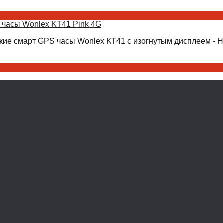
 часы Wonlex KT41 Pink 4G
кие смарт GPS часы Wonlex KT41 с изогнутым дисплеем - Н