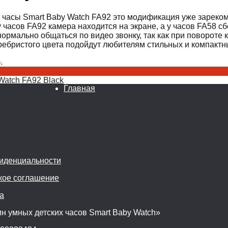
 часы Smart Baby Watch FA92 это модификация уже зареком
у часов FA92 камера находится на экране, а у часов FA58 
ормально общаться по видео звонку, так как при повороте 
ребристого цвета подойдут любителям стильных и компактны
.
Watch FA92 Black
Главная
иденциальности
кое соглашение
а
н умных детских часов Smart Baby Watch»