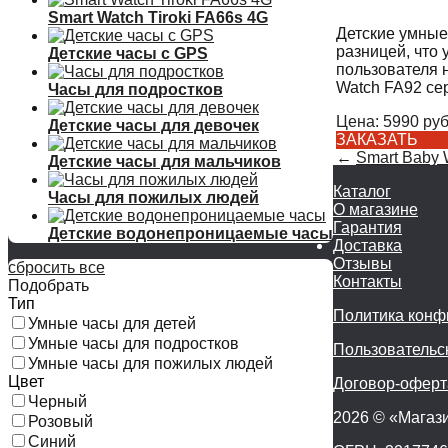
Smart Watch Tiroki FA66s 4G
Детские умные
разницей, что 
Детские часы с GPS
пользователя н
Watch FA92 се
Часы для подростков
Цена:
5990
руб
Детские часы для девочек
ЗАКАЗАТЬ
←
Smart Baby 
Детские часы для мальчиков
Каталог
Часы для пожилых людей
О магазине
Гарантия
Детские водонепроницаемые часы
Доставка
Отзывы
сбросить все
Контакты
Подобрать
Тип
Политика конф
Умные часы для детей
Умные часы для подростков
Пользовательс
Умные часы для пожилых людей
Цвет
Договор-оферт
Черный
2026 © «Магази
Розовый
Синий