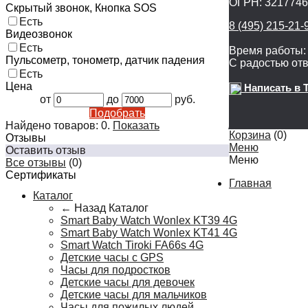
ОГРН: 321774
Скрытый звонок, Кнопка SOS
Есть
8 (495) 215-21-
Видеозвонок
Есть
Время работы: 
Пульсометр, тонометр, датчик падения
С радостью от
Есть
Цена
Написать в 
от
до
руб.
Подобрать
Найдено товаров:
0
.
Показать
Корзина
(
0
)
Отзывы
Меню
Оставить отзыв
Меню
Все отзывы
(0)
Сертификаты
Главная
Каталог
← Назад
Каталог
Smart Baby Watch Wonlex KT39 4G
Smart Baby Watch Wonlex KT41 4G
Smart Watch Tiroki FA66s 4G
Детские часы с GPS
Часы для подростков
Детские часы для девочек
Детские часы для мальчиков
Часы для пожилых людей