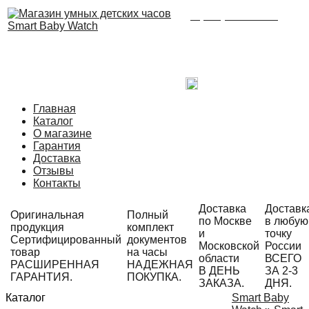
8 (495) 215-21-90
Время работы: с 09:00
до 21:00 ежедневно.
С радостью ответим
на Ваши вопросы!
Написать в Telegram
Главная
Каталог
О магазине
Гарантия
Доставка
Отзывы
Контакты
Доставка
Доставк
Оригинальная
Полный
по Москве
в любую
продукция
комплект
и
точку
Сертифицированный
документов
Московской
России
товар
на часы
области
ВСЕГО
РАСШИРЕННАЯ
НАДЕЖНАЯ
В ДЕНЬ
ЗА 2-3
ГАРАНТИЯ.
ПОКУПКА.
ЗАКАЗА.
ДНЯ.
Каталог
Smart Baby