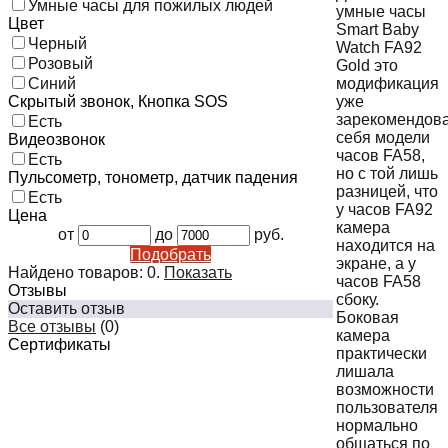
Умные часы для пожилых людей
умные часы
Цвет
Smart Baby
Черный
Watch FA92
Розовый
Gold это
модификация
Синий
уже
Скрытый звонок, Кнопка SOS
зарекомендов
Есть
себя модели
Видеозвонок
часов FA58,
Есть
но с той лишь
Пульсометр, тонометр, датчик падения
разницей, что
Есть
у часов FA92
Цена
камера
от
до
руб.
находится на
Подобрать
экране, а у
Найдено товаров:
0
.
Показать
часов FA58
Отзывы
сбоку.
Оставить отзыв
Боковая
Все отзывы
(0)
камера
Сертификаты
практически
лишала
возможности
пользователя
нормально
общаться по