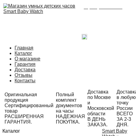
8 (495) 215-21-90
Время работы: с 09:00
до 21:00 ежедневно.
С радостью ответим
на Ваши вопросы!
Написать в Telegram
Главная
Каталог
О магазине
Гарантия
Доставка
Отзывы
Контакты
Доставка
Доставк
Оригинальная
Полный
по Москве
в любую
продукция
комплект
и
точку
Сертифицированный
документов
Московской
России
товар
на часы
области
ВСЕГО
РАСШИРЕННАЯ
НАДЕЖНАЯ
В ДЕНЬ
ЗА 2-3
ГАРАНТИЯ.
ПОКУПКА.
ЗАКАЗА.
ДНЯ.
Каталог
Smart Baby