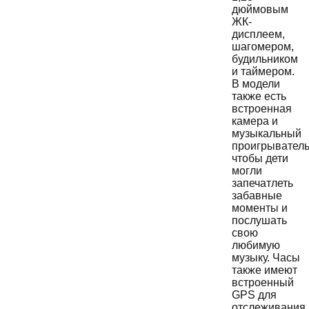
дюймовым
ЖК-
дисплеем,
шагомером,
будильником
и таймером.
В модели
также есть
встроенная
камера и
музыкальный
проигрыватель
чтобы дети
могли
запечатлеть
забавные
моменты и
послушать
свою
любимую
музыку. Часы
также имеют
встроенный
GPS для
отслеживания