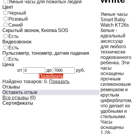
Умные часы для пожилых людей
Цвет
Черный
Умные часы
Розовый
Smart Baby
Watch KT26s
Синий
белые -
Скрытый звонок, Кнопка SOS
идеальный
Есть
аксессуар
Видеозвонок
для любого
Есть
технически
Пульсометр, тонометр, датчик падения
подкованного
Есть
ребенка. Эти
Цена
часы
от
до
руб.
оснащены
Подобрать
прочным
Найдено товаров:
0
.
Показать
силиконовым
Отзывы
ремешком и
Оставить отзыв
круглым
Все отзывы
(0)
циферблатом,
Сертификаты
что делает их
удобными и
стильными.
Часы
оснащены
1,28-