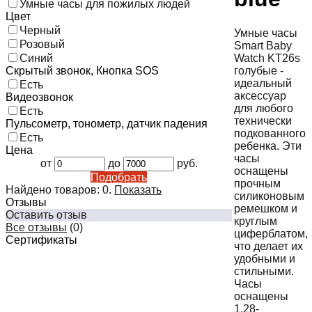
Умные часы для пожилых людей
Цвет
Черный
Умные часы
Розовый
Smart Baby
Watch KT26s
Синий
голубые -
Скрытый звонок, Кнопка SOS
идеальный
Есть
аксессуар
Видеозвонок
для любого
Есть
технически
Пульсометр, тонометр, датчик падения
подкованного
Есть
ребенка. Эти
Цена
часы
от
до
руб.
оснащены
Подобрать
прочным
Найдено товаров:
0
.
Показать
силиконовым
Отзывы
ремешком и
Оставить отзыв
круглым
Все отзывы
(0)
циферблатом,
Сертификаты
что делает их
удобными и
стильными.
Часы
оснащены
1,28-