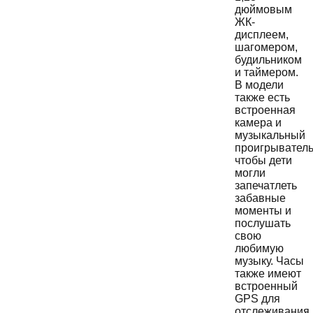
дюймовым
ЖК-
дисплеем,
шагомером,
будильником
и таймером.
В модели
также есть
встроенная
камера и
музыкальный
проигрыватель
чтобы дети
могли
запечатлеть
забавные
моменты и
послушать
свою
любимую
музыку. Часы
также имеют
встроенный
GPS для
отслеживания