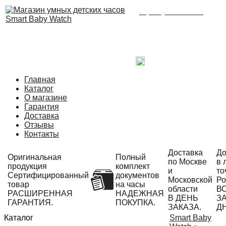
8 (495) 215-21-90
Время работы: с 09:00
до 21:00 ежедневно.
С радостью ответим
на Ваши вопросы!
Написать в Telegram
Главная
Каталог
О магазине
Гарантия
Доставка
Отзывы
Контакты
Доставка
До
Оригинальная
Полный
по Москве
в 
продукция
комплект
и
то
Сертифицированный
документов
Московской
Ро
товар
на часы
области
В
РАСШИРЕННАЯ
НАДЕЖНАЯ
В ДЕНЬ
ЗА
ГАРАНТИЯ.
ПОКУПКА.
ЗАКАЗА.
Д
Каталог
Smart Baby