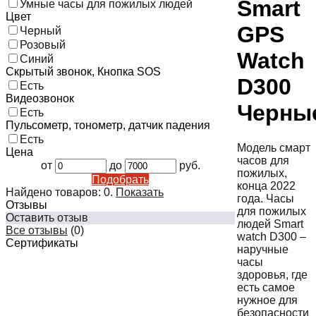
Smart
Умные часы для пожилых людей
Цвет
GPS
Черный
Розовый
Watch
Синий
Скрытый звонок, Кнопка SOS
D300
Есть
Видеозвонок
Черны
Есть
Пульсометр, тонометр, датчик падения
Есть
Модель смарт
Цена
часов для
от
до
руб.
пожилых,
Подобрать
конца 2022
Найдено товаров:
0
.
Показать
года. Часы
Отзывы
для пожилых
Оставить отзыв
людей Smart
Все отзывы
(0)
watch D300 –
Сертификаты
наручные
часы
здоровья, где
есть самое
нужное для
безопасности