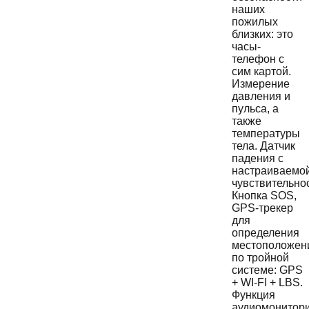
наших
пожилых
близких: это
часы-
телефон с
сим картой.
Измерение
давления и
пульса, а
также
температуры
тела. Датчик
падения с
настраиваемо
чувствительно
Кнопка SOS,
GPS-трекер
для
определения
местоположен
по тройной
системе: GPS
+ WI-FI + LBS.
Функция
аудиомонитор