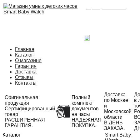
8 (495) 215-21-90
Время работы: с 09:00
до 21:00 ежедневно.
С радостью ответим
на Ваши вопросы!
Написать в Telegram
Главная
Каталог
О магазине
Гарантия
Доставка
Отзывы
Контакты
Доставка
До
Оригинальная
Полный
по Москве
в 
продукция
комплект
и
то
Сертифицированный
документов
Московской
Ро
товар
на часы
области
В
РАСШИРЕННАЯ
НАДЕЖНАЯ
В ДЕНЬ
ЗА
ГАРАНТИЯ.
ПОКУПКА.
ЗАКАЗА.
Д
Каталог
Smart Baby