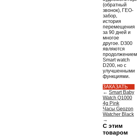
(обратный
звонок), ГЕО-
забор,
история
перемещения
за 90 дней и
многое
другое. D300
являются
продолжением
Smart watch
D200, но с
улучшенными
функциями.
ЗАКАЗАТЬ
←
Smart Baby
Watch Q1000
4g Pink
Часы Geozon
Watcher Black
→
С этим
товаром