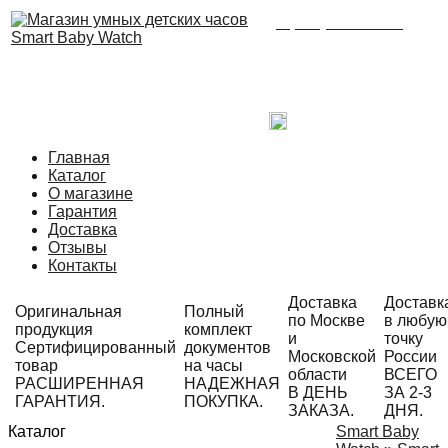
8 (495) 215-21-90
Время работы: с 09:00
до 21:00 ежедневно.
С радостью ответим
на Ваши вопросы!
Написать в Telegram
Главная
Каталог
О магазине
Гарантия
Доставка
Отзывы
Контакты
Доставка
Доставк
Оригинальная
Полный
по Москве
в любую
продукция
комплект
и
точку
Сертифицированный
документов
Московской
России
товар
на часы
области
ВСЕГО
РАСШИРЕННАЯ
НАДЕЖНАЯ
В ДЕНЬ
ЗА 2-3
ГАРАНТИЯ.
ПОКУПКА.
ЗАКАЗА.
ДНЯ.
Каталог
Smart Baby