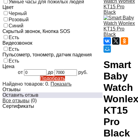
Умные часы для пожилых людей
Цвет
Черный
Розовый
Синий
Скрытый звонок, Кнопка SOS
Есть
Видеозвонок
Есть
Пульсометр, тонометр, датчик падения
Есть
Smart
Цена
от
до
руб.
Baby
Подобрать
Найдено товаров:
0
.
Показать
Watch
Отзывы
Оставить отзыв
Wonle
Все отзывы
(0)
Сертификаты
KT15
Pro
Black