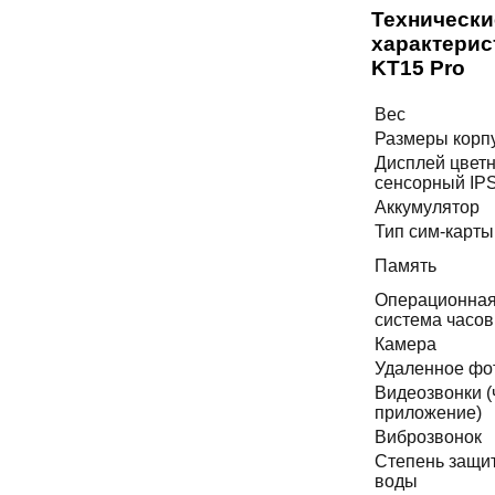
Технически
характерис
KT15 Pro
Вес
Размеры корп
Дисплей цвет
сенсорный IP
Аккумулятор
Тип сим-карты
Память
Операционна
система часов
Камера
Удаленное фо
Видеозвонки (
приложение)
Виброзвонок
Степень защи
воды