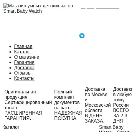
8 (495) 215-21-90
Время работы: с 09:00
до 21:00 ежедневно.
С радостью ответим
на Ваши вопросы!
Написать в Telegram
Главная
Каталог
О магазине
Гарантия
Доставка
Отзывы
Контакты
Доставка
Доставк
Оригинальная
Полный
по Москве
в любую
продукция
комплект
и
точку
Сертифицированный
документов
Московской
России
товар
на часы
области
ВСЕГО
РАСШИРЕННАЯ
НАДЕЖНАЯ
В ДЕНЬ
ЗА 2-3
ГАРАНТИЯ.
ПОКУПКА.
ЗАКАЗА.
ДНЯ.
Каталог
Smart Baby