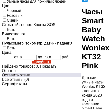
Умные часы для пожилых людей
Цвет
Часы
Черный
Розовый
Smart
Синий
Скрытый звонок, Кнопка SOS
Baby
Есть
Видеозвонок
Watch
Есть
Пульсометр, тонометр, датчик падения
Wonle
Есть
Цена
KT32
от
до
руб.
Подобрать
Pink
Найдено товаров:
0
.
Показать
Отзывы
Оставить отзыв
Детские
Все отзывы
(0)
умные часы
Сертификаты
Wonlex KT32
- новинка
конца 2023
года от
компании
Smart Baby