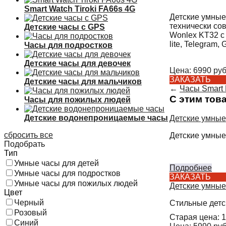
Smart Watch Tiroki FA66s 4G
Детские умные 
технически со
Детские часы с GPS
Wonlex KT32 с
lite, Telegram,
Часы для подростков
Детские часы для девочек
Цена:
6990
руб
ЗАКАЗАТЬ
Детские часы для мальчиков
←
Часы Smart 
С этим тов
Часы для пожилых людей
Детские водонепроницаемые часы
Детские умные
сбросить все
Детские умные
Подобрать
Тип
Умные часы для детей
Подробнее
Умные часы для подростков
ЗАКАЗАТЬ
Умные часы для пожилых людей
Детские умные
Цвет
Черный
Стильные детс
Розовый
Старая цена:
1
Синий