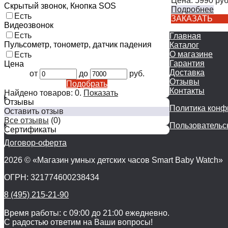
Цена:
5990
руб
Скрытый звонок, Кнопка SOS
Подробнее
Есть
ЗАКАЗАТЬ
Видеозвонок
Есть
Главная
Пульсометр, тонометр, датчик падения
Каталог
О магазине
Есть
Гарантия
Цена
Доставка
от
до
руб.
Отзывы
Подобрать
Контакты
Найдено товаров:
0
.
Показать
Отзывы
Политика конф
Оставить отзыв
Все отзывы
(0)
Пользовательс
Сертификаты
Договор-оферта
2026 © «Магазин умных детских часов Smart Baby Watch»
ОГРН: 321774600238434
8 (495) 215-21-90
Время работы: с 09:00 до 21:00 ежедневно.
С радостью ответим на Ваши вопросы!