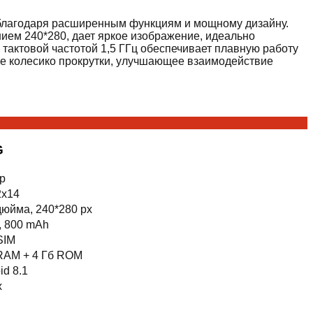
 благодаря расширенным функциям и мощному дизайну.
ем 240*280, дает яркое изображение, идеально
тактовой частотой 1,5 ГГц обеспечивает плавную работу
ое колесико прокрутки, улучшающее взаимодействие
G
гр
2x14
дюйма, 240*280 px
n, 800 mAh
SIM
 RAM + 4 Гб ROM
id 8.1
x