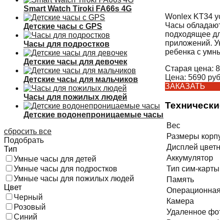
Smart Watch Tiroki FA66s 4G
Wonlex KT34 у
Часы обладают
Детские часы с GPS
подходящее дл
приложений. У
Часы для подростков
ребенка с умн
Детские часы для девочек
Старая цена:
8
Цена:
5690
руб
Детские часы для мальчиков
ЗАКАЗАТЬ
Часы для пожилых людей
Технически
Детские водонепроницаемые часы
Вес
сбросить все
Размеры корп
Подобрать
Дисплей цвет
Тип
Аккумулятор
Умные часы для детей
Умные часы для подростков
Тип сим-карты
Умные часы для пожилых людей
Память
Цвет
Операционная
Черный
Камера
Розовый
Удаленное фо
Синий