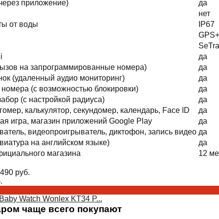
через приложение)
да
нет
ты от воды
IP67
GPS+
SeTra
i
да
вызов на запрограммированные номера)
да
ок (удаленный аудио мониторинг)
да
номера (с возможностью блокировки)
да
абор (с настройкой радиуса)
да
гомер, калькулятор, секундомер, календарь, Face ID
да
я игра, магазин приложений Google Play
да
атель, видеопроигрыватель, диктофон, запись видео
да
виатура на английском языке)
да
фициального магазина
12 м
490
руб.
.
Baby Watch Wonlex KT34 P...
аром чаще всего покупают