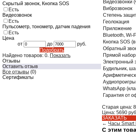
Видеозвонки (
Скрытый звонок, Кнопка SOS
Виброзвонок
Есть
Видеозвонок
Степень защи
Есть
Геолокация
Пульсометр, тонометр, датчик падения
Приложение
Есть
Bluetooth, Wi-F
Цена
Кнопка SOS (
от
до
руб.
Обратный звон
Подобрать
Прямой набор 
Найдено товаров:
0
.
Показать
Отзывы
Электронный з
Оставить отзыв
Будильник, ша
Все отзывы
(0)
Арифметическа
Сертификаты
Аудиопроигрыв
WhatsApp (кла
Гарантия от о
Старая цена:
8
Цена:
5690
руб
ЗАКАЗАТЬ
←
Часы Smart 
С этим тов