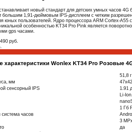
станавливает новый стандарт для детских умных часов 4G
 большим 1,91-дюймовым IPS-дисплеем с четким разрешени
я юных пользователей. Ядро процессора ARM Cortex-A55 с 
никальной особенностью KT34 Pro Pink является поворотн
ыми gps часами.
490
руб.
.
е характеристики Wonlex KT34 Pro Розовые 4
51,8 
уса, мм
47x4
ной сенсорный IPS
1.91 
Li-Io
nano
1 Гб
 система часов
Andro
3 MP
то
да