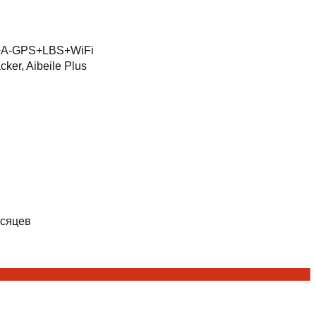
A-GPS+LBS+WiFi
cker, Aibeile Plus
есяцев