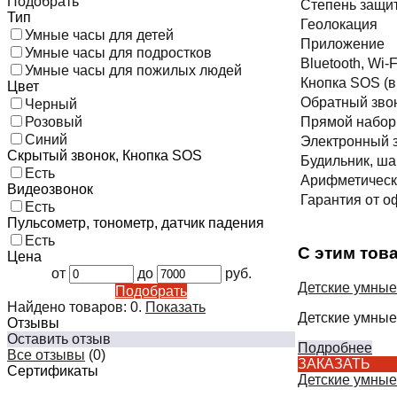
Подобрать
Степень защи
Тип
Геолокация
Умные часы для детей
Приложение
Умные часы для подростков
Bluetooth, Wi-F
Умные часы для пожилых людей
Кнопка SOS (
Цвет
Обратный звон
Черный
Розовый
Прямой набор 
Синий
Электронный з
Скрытый звонок, Кнопка SOS
Будильник, ша
Есть
Арифметическ
Видеозвонок
Гарантия от о
Есть
Пульсометр, тонометр, датчик падения
Есть
С этим тов
Цена
от
до
руб.
Детские умные
Подобрать
Найдено товаров:
0
.
Показать
Детские умные
Отзывы
Оставить отзыв
Подробнее
Все отзывы
(0)
ЗАКАЗАТЬ
Сертификаты
Детские умные