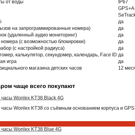
ты от воды
IP67
GPS+A
SeTrack
i
да
вызов на запрограммированные номера)
да
ок (удаленный аудио мониторинг)
да
номера (с возможностью блокировки)
да
абор (с настройкой радиуса)
да
гомер, калькулятор, секундомер, календарь, Face ID
да
ая игра
да
фициального магазина детских часов
12 мес
аром чаще всего покупают
 часы Wonlex KT38 Black 4G
 часы Wonlex KT38 со съёмным основанием корпуса и GPS-
 часы Wonlex KT38 Blue 4G