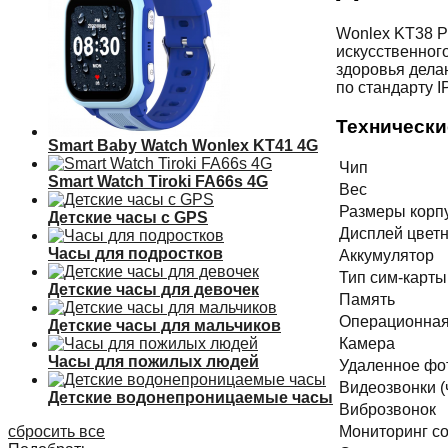
Wonlex KT38 P
искусственног
здоровья дела
по стандарту I
Технически
Smart Baby Watch Wonlex KT41 4G
Чип
Smart Watch Tiroki FA66s 4G
Вес
Размеры корп
Детские часы с GPS
Дисплей цвет
Часы для подростков
Аккумулятор
Тип сим-карты
Детские часы для девочек
Память
Операционная
Детские часы для мальчиков
Камера
Часы для пожилых людей
Удаленное фо
Видеозвонки (
Детские водонепроницаемые часы
Виброзвонок
сбросить все
Мониторинг со