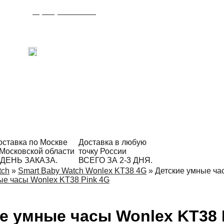
8 (495) 215-21-90
Время работы: с 09:00 до 21:00
ежедневно.
С радостью ответим на Ваши вопросы!
Написать в Telegram
оставка по Москве
Доставка в любую
 Московской области
точку России
 ДЕНЬ ЗАКАЗА.
ВСЕГО ЗА 2-3 ДНЯ.
tch
»
Smart Baby Watch Wonlex KT38 4G
»
Детские умные ча
е умные часы Wonlex KT38 