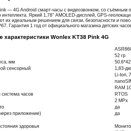
ink — 4G Android смарт-часы с видеозвонком, со съёмным 
о интеллекта. Яркий 1,78″ AMOLED-дисплей, GPS-геолокаци
ют их идеальным решением для связи, безопасности и пов
P67. Гарантия 1 год от официального магазина детских часо
е характеристики Wonlex KT38 Pink 4G
ASR8601
52 гр
уса, мм
50.6*42
ной сенсорный
1,83-д
Li-Ion,
nanoSIM
RAM 1G
 система часов
RTOS
2 MPx
то
да
через приложение)
да
стояния здоровья
Монито