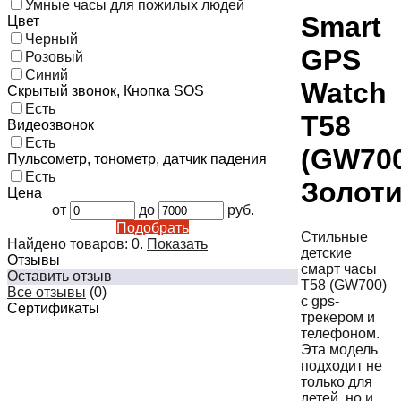
Умные часы для пожилых людей
Smart
Цвет
Черный
GPS
Розовый
Синий
Watch
Скрытый звонок, Кнопка SOS
Есть
T58
Видеозвонок
Есть
(GW70
Пульсометр, тонометр, датчик падения
Есть
Золот
Цена
от
до
руб.
Подобрать
Стильные
Найдено товаров:
0
.
Показать
детские
Отзывы
смарт часы
Оставить отзыв
T58 (GW700)
Все отзывы
(0)
с gps-
Сертификаты
трекером и
телефоном.
Эта модель
подходит не
только для
детей, но и