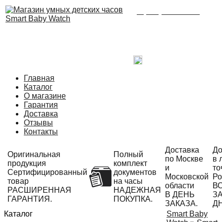
8 (495) 215-21-90
Время работы: с 09:00
до 21:00 ежедневно.
С радостью ответим
на Ваши вопросы!
Написать в Telegram
Главная
Каталог
О магазине
Гарантия
Доставка
Отзывы
Контакты
Доставка
До
Оригинальная
Полный
по Москве
в 
продукция
комплект
и
то
Сертифицированный
документов
Московской
Ро
товар
на часы
области
В
РАСШИРЕННАЯ
НАДЕЖНАЯ
В ДЕНЬ
ЗА
ГАРАНТИЯ.
ПОКУПКА.
ЗАКАЗА.
Д
Каталог
Smart Baby