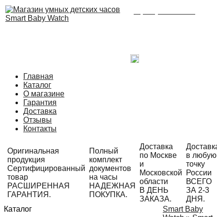
8 (495) 215-21-90
Время работы: с 09:00
до 21:00 ежедневно.
С радостью ответим
на Ваши вопросы!
Написать в Telegram
Главная
Каталог
О магазине
Гарантия
Доставка
Отзывы
Контакты
Доставка
Доставк
Оригинальная
Полный
по Москве
в любую
продукция
комплект
и
точку
Сертифицированный
документов
Московской
России
товар
на часы
области
ВСЕГО
РАСШИРЕННАЯ
НАДЕЖНАЯ
В ДЕНЬ
ЗА 2-3
ГАРАНТИЯ.
ПОКУПКА.
ЗАКАЗА.
ДНЯ.
Каталог
Smart Baby