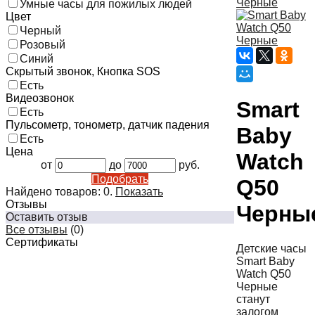
Умные часы для пожилых людей
Цвет
Черный
Розовый
Синий
Скрытый звонок, Кнопка SOS
Есть
Видеозвонок
Smart
Есть
Пульсометр, тонометр, датчик падения
Baby
Есть
Цена
Watch
от
до
руб.
Подобрать
Q50
Найдено товаров:
0
.
Показать
Отзывы
Черны
Оставить отзыв
Все отзывы
(0)
Сертификаты
Детские часы
Smart Baby
Watch Q50
Черные
станут
залогом