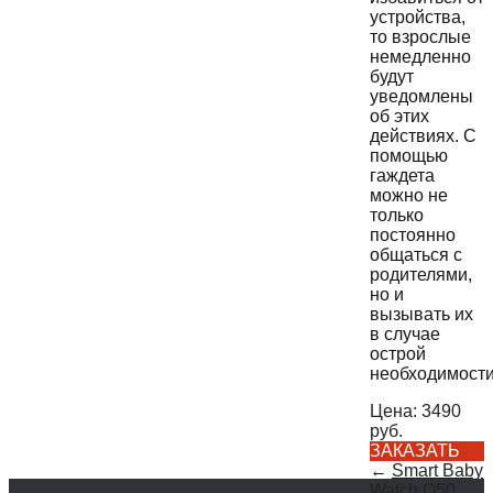
устройства,
то взрослые
немедленно
будут
уведомлены
об этих
действиях. С
помощью
гаждета
можно не
только
постоянно
общаться с
родителями,
но и
вызывать их
в случае
острой
необходимости
Цена:
3490
руб.
ЗАКАЗАТЬ
←
Smart Baby
Watch Q50