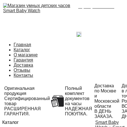
8 (495) 215-21-90
Время работы: с 09:00
до 21:00 ежедневно.
С радостью ответим
на Ваши вопросы!
Написать в Telegram
Главная
Каталог
О магазине
Гарантия
Доставка
Отзывы
Контакты
Доставка
До
Оригинальная
Полный
по Москве
в 
продукция
комплект
и
то
Сертифицированный
документов
Московской
Ро
товар
на часы
области
В
РАСШИРЕННАЯ
НАДЕЖНАЯ
В ДЕНЬ
ЗА
ГАРАНТИЯ.
ПОКУПКА.
ЗАКАЗА.
Д
Каталог
Smart Baby