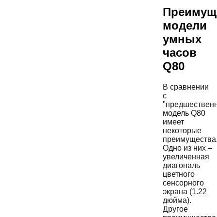
Преимущ
модели
умных
часов
Q80
В сравнении
с
"предшествен
модель Q80
имеет
некоторые
преимущества
Одно из них –
увеличенная
диагональ
цветного
сенсорного
экрана (1.22
дюйма).
Другое