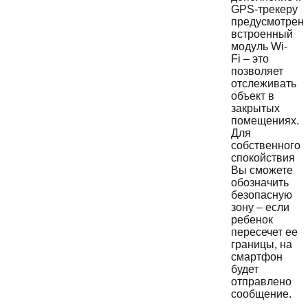
GPS-трекеру
предусмотрен
встроенный
модуль Wi-
Fi – это
позволяет
отслеживать
объект в
закрытых
помещениях.
Для
собственного
спокойствия
Вы сможете
обозначить
безопасную
зону – если
ребенок
пересечет ее
границы, на
смартфон
будет
отправлено
сообщение.