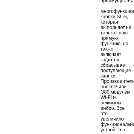
преимущество
–
многофункцио
кнопки SOS,
которая
выполняет не
только свою
прямую
функцию, но
также
включает
гаджет и
сбрасывает
поступающие
звонки.
Производител
обеспечили
Q80 модулем
Wi-Fi и
режимом
вибро. Все
это
увеличило
функциональн
устройства.