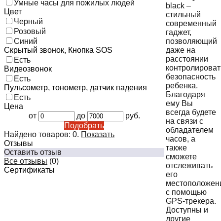
Умные часы для пожилых людей
black –
Цвет
стильный
Черный
современный
Розовый
гаджет,
позволяющий
Синий
даже на
Скрытый звонок, Кнопка SOS
расстоянии
Есть
контролироват
Видеозвонок
безопасность
Есть
ребенка.
Пульсометр, тонометр, датчик падения
Благодаря
Есть
ему Вы
Цена
всегда будете
от
до
руб.
на связи с
Подобрать
обладателем
Найдено товаров:
0
.
Показать
часов, а
Отзывы
также
Оставить отзыв
сможете
Все отзывы
(0)
отслеживать
Сертификаты
его
местоположен
с помощью
GPS-трекера.
Доступны и
другие