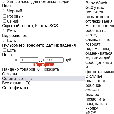
Умные часы для пожилых людей
Baby Watch
Цвет
G10 у вас
Черный
появится
Розовый
возможность
отслеживания
Синий
местоположен
Скрытый звонок, Кнопка SOS
ребенка на
Есть
карте,
Видеозвонок
слышать, что
Есть
говорят
Пульсометр, тонометр, датчик падения
рядом с ним,
Есть
обмениваться
Цена
мультимедийн
от
до
руб.
сообщениями
Подобрать
и
Найдено товаров:
0
.
Показать
фотографиями
Отзывы
В случае
Оставить отзыв
опасности
Все отзывы
(0)
ребенок
Сертификаты
сможет
быстро
позвонить
вам, нажав
кнопку
«SOS».