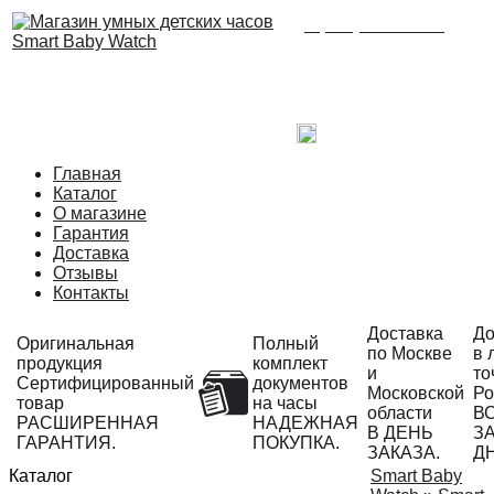
8 (495) 215-21-90
Время работы: с 09:00
до 21:00 ежедневно.
С радостью ответим
на Ваши вопросы!
Написать в Telegram
Главная
Каталог
О магазине
Гарантия
Доставка
Отзывы
Контакты
Доставка
До
Оригинальная
Полный
по Москве
в 
продукция
комплект
и
то
Сертифицированный
документов
Московской
Ро
товар
на часы
области
В
РАСШИРЕННАЯ
НАДЕЖНАЯ
В ДЕНЬ
ЗА
ГАРАНТИЯ.
ПОКУПКА.
ЗАКАЗА.
Д
Каталог
Smart Baby