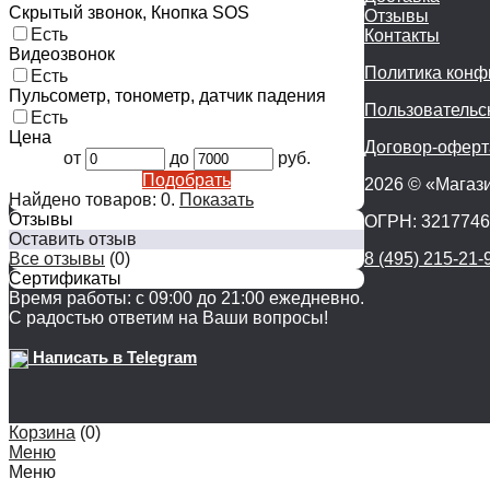
Скрытый звонок, Кнопка SOS
Отзывы
Есть
Контакты
Видеозвонок
Политика конф
Есть
Пульсометр, тонометр, датчик падения
Пользовательс
Есть
Цена
Договор-оферт
от
до
руб.
Подобрать
2026 © «Магази
Найдено товаров:
0
.
Показать
Отзывы
ОГРН: 321774
Оставить отзыв
Все отзывы
(0)
8 (495) 215-21-
Сертификаты
Время работы: с 09:00 до 21:00 ежедневно.
С радостью ответим на Ваши вопросы!
Написать в Telegram
Корзина
(
0
)
Меню
Меню