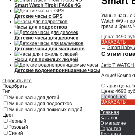
Smart 
Smart Watch Tiroki FA66s 4G
Умные часы с G
Детские часы с GPS
Watch W9 - пе
грязи и брызг. 
Часы для подростков
Цена:
4490
руб
Детские часы для девочек
ЗАКАЗАТЬ
←
Smart Baby
Детские часы для мальчиков
С этим тов
Часы для пожилых людей
Jetix T WATCH
Детские водонепроницаемые часы
Акция! Компак
сбросить все
Старая цена:
5
Подобрать
Цена:
4690
руб
Тип
Подробнее
Умные часы для детей
ЗАКАЗАТЬ
Умные часы для подростков
Умные часы для пожилых людей
Главная
Цвет
Каталог
Черный
О магазине
Розовый
Гарантия
Синий
Доставка