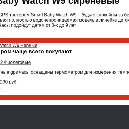
Baby Watch W9 сиреневые
PS трекером Smart Baby Watch W9 – будьте спокойны за без
рвая полностью водонепроницаемая модель в линейке детск
Часы подойдут детям от 3-х до 9 лет.
.
 Watch W9 Черные
аром чаще всего покупают
 2 Фиолетовые
тные gps часы оснащены термометром для измерения темп
290
руб.
.