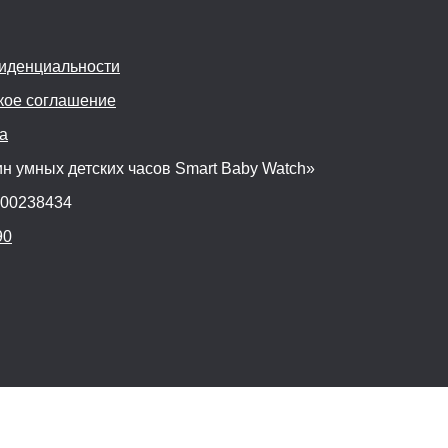
иденциальности
кое соглашение
а
н умных детских часов Smart Baby Watch»
600238434
90