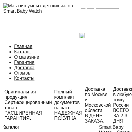
8 (495) 215-21-90
Время работы: с 09:00
до 21:00 ежедневно.
С радостью ответим
на Ваши вопросы!
Написать в Telegram
Главная
Каталог
О магазине
Гарантия
Доставка
Отзывы
Контакты
Доставка
Доставк
Оригинальная
Полный
по Москве
в любую
продукция
комплект
и
точку
Сертифицированный
документов
Московской
России
товар
на часы
области
ВСЕГО
РАСШИРЕННАЯ
НАДЕЖНАЯ
В ДЕНЬ
ЗА 2-3
ГАРАНТИЯ.
ПОКУПКА.
ЗАКАЗА.
ДНЯ.
Каталог
Smart Baby