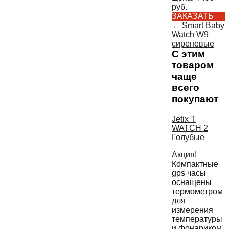
руб.
ЗАКАЗАТЬ
←
Smart Baby
Watch W9
сиреневые
С этим
товаром
чаще
всего
покупают
Jetix T
WATCH 2
Голубые
Акция!
Компактные
gps часы
оснащены
термометром
для
измерения
температуры
и фонариком.