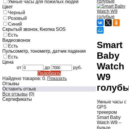
Умные часы для пожилых людей
Цвет
Черный
Розовый
Синий
Скрытый звонок, Кнопка SOS
Есть
Видеозвонок
Smart
Есть
Пульсометр, тонометр, датчик падения
Baby
Есть
Цена
Watch
от
до
руб.
Подобрать
W9
Найдено товаров:
0
.
Показать
Отзывы
голуб
Оставить отзыв
Все отзывы
(0)
Сертификаты
Умные часы с
GPS
трекером
Smart Baby
Watch W9 –
будьте