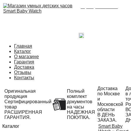
8 (495) 215-21-90
Время работы: с 09:00
до 21:00 ежедневно.
С радостью ответим
на Ваши вопросы!
Написать в Telegram
Главная
Каталог
О магазине
Гарантия
Доставка
Отзывы
Контакты
Доставка
До
Оригинальная
Полный
по Москве
в 
продукция
комплект
и
то
Сертифицированный
документов
Московской
Ро
товар
на часы
области
В
РАСШИРЕННАЯ
НАДЕЖНАЯ
В ДЕНЬ
ЗА
ГАРАНТИЯ.
ПОКУПКА.
ЗАКАЗА.
Д
Каталог
Smart Baby