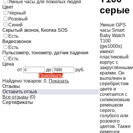
Умные часы для пожилых людей
Цвет
серые
Черный
Розовый
Умные GPS
Синий
часы Smart
Скрытый звонок, Кнопка SOS
Baby Watch
Есть
T100
Видеозвонок
(gw1000s)
Есть
имеют
Пульсометр, тонометр, датчик падения
пластиковый
Есть
корпус с
Цена
закруглённым
от
до
руб.
краями. Он
Подобрать
выполнен в
Найдено товаров:
0
.
Показать
серебристом
Отзывы
цвете и
Оставить отзыв
сочетается с
Все отзывы
(0)
силиконовым
Сертификаты
ремешком
серого,
голубого или
розового
цветов. Также
ремешок