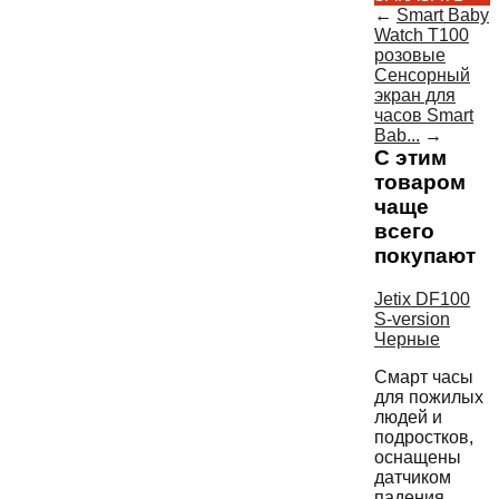
←
Smart Baby
Watch T100
розовые
Сенсорный
экран для
часов Smart
Bab...
→
С этим
товаром
чаще
всего
покупают
Jetix DF100
S-version
Черные
Смарт часы
для пожилых
людей и
подростков,
оснащены
датчиком
падения,