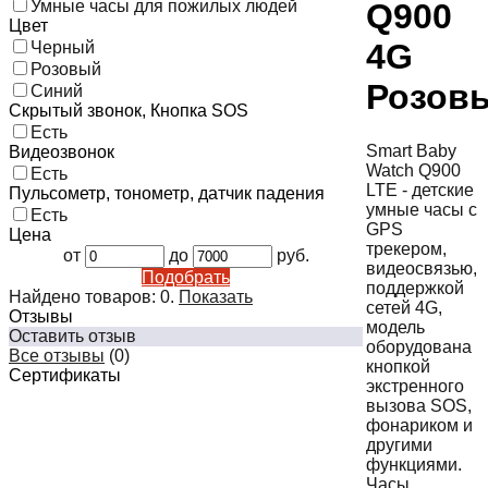
Умные часы для пожилых людей
Q900
Цвет
4G
Черный
Розовый
Розов
Синий
Скрытый звонок, Кнопка SOS
Есть
Smart Baby
Видеозвонок
Watch Q900
Есть
LTE - детские
Пульсометр, тонометр, датчик падения
умные часы с
Есть
GPS
Цена
трекером,
от
до
руб.
видеосвязью,
Подобрать
поддержкой
Найдено товаров:
0
.
Показать
сетей 4G,
Отзывы
модель
Оставить отзыв
оборудована
Все отзывы
(0)
кнопкой
Сертификаты
экстренного
вызова SOS,
фонариком и
другими
функциями.
Часы