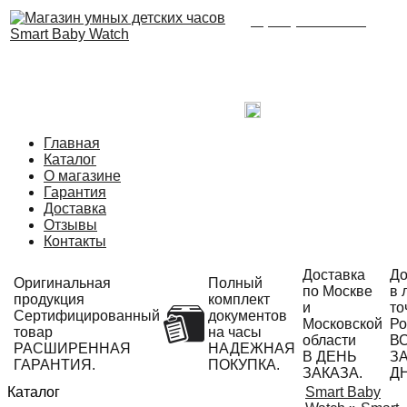
8 (495) 215-21-90
Время работы: с 09:00
до 21:00 ежедневно.
С радостью ответим
на Ваши вопросы!
Написать в Telegram
Главная
Каталог
О магазине
Гарантия
Доставка
Отзывы
Контакты
Доставка
До
Оригинальная
Полный
по Москве
в 
продукция
комплект
и
то
Сертифицированный
документов
Московской
Ро
товар
на часы
области
В
РАСШИРЕННАЯ
НАДЕЖНАЯ
В ДЕНЬ
ЗА
ГАРАНТИЯ.
ПОКУПКА.
ЗАКАЗА.
Д
Каталог
Smart Baby