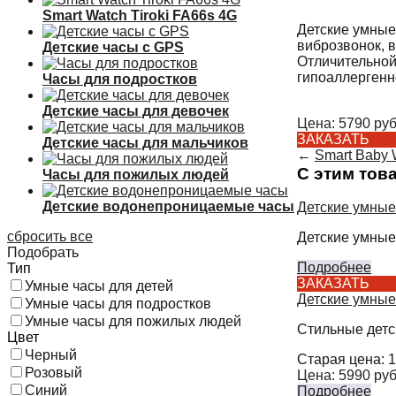
Smart Watch Tiroki FA66s 4G
Детские умные
виброзвонок, 
Детские часы с GPS
Отличительной
гипоаллергенн
Часы для подростков
Детские часы для девочек
Цена:
5790
руб
ЗАКАЗАТЬ
Детские часы для мальчиков
←
Smart Baby 
С этим тов
Часы для пожилых людей
Детские водонепроницаемые часы
Детские умные
сбросить все
Детские умные
Подобрать
Подробнее
Тип
ЗАКАЗАТЬ
Умные часы для детей
Детские умные
Умные часы для подростков
Умные часы для пожилых людей
Стильные детс
Цвет
Черный
Старая цена:
1
Розовый
Цена:
5990
руб
Синий
Подробнее