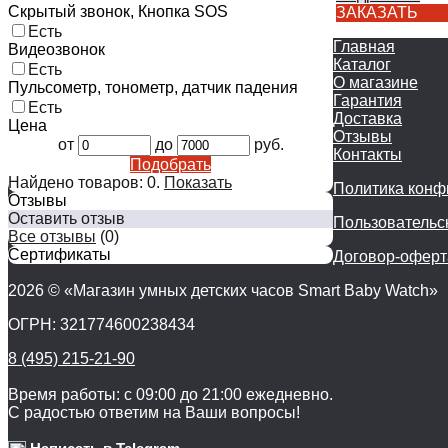
Скрытый звонок, Кнопка SOS
ЗАКАЗАТЬ
Есть
Главная
Видеозвонок
Каталог
Есть
О магазине
Пульсометр, тонометр, датчик падения
Гарантия
Есть
Доставка
Цена
Отзывы
от
до
руб.
Контакты
Подобрать
Найдено товаров:
0
.
Показать
Политика конф
Отзывы
Оставить отзыв
Пользовательс
Все отзывы
(0)
Сертификаты
Договор-оферт
2026 © «Магазин умных детских часов Smart Baby Watch»
ОГРН: 321774600238434
8 (495) 215-21-90
Время работы: с 09:00 до 21:00 ежедневно.
С радостью ответим на Ваши вопросы!